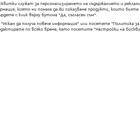
квитки служат за персонализирането на съдържанието и реклами
мация, която ни помага да Ви показваме продукти, които бихте х
рдете с клик върху бутона “Да, съгласен съм“.
 "Искам да получа повече информация" или посетете "Политика з
дактирате по всяко време, като посетите "Настройки на бискви