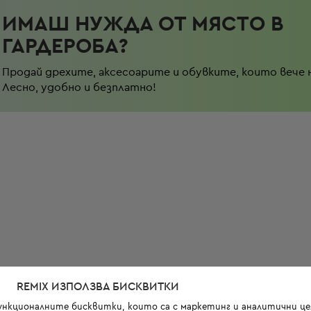
ИМАШ НУЖДА ОТ МЯСТО В
ГАРДЕРОБА?
Продай дрехите, аксесоарите и обувките, които вече 
Лесно, удобно и безплатно!
REMIX ИЗПОЛЗВА БИСКВИТКИ
функционалните бисквитки, които са с маркетинг и аналитични цел