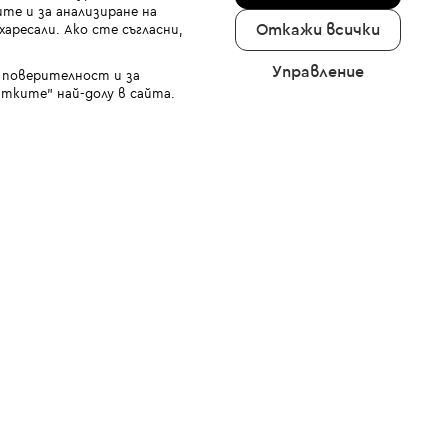
те и за анализиране на
Откажи всички
аресали. Ако сте съгласни,
Управление
а поверителност и за
тките" най-долу в сайта.