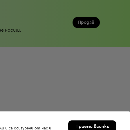
Продай
не носиш.
Приеми всички
и и са осигурени от нас и