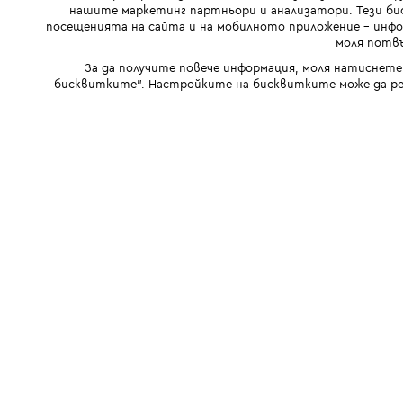
нашите маркетинг партньори и анализатори. Тези бис
посещенията на сайта и на мобилното приложение - инфор
моля потвъ
За да получите повече информация, моля натиснете
бисквитките". Настройките на бисквитките може да ре