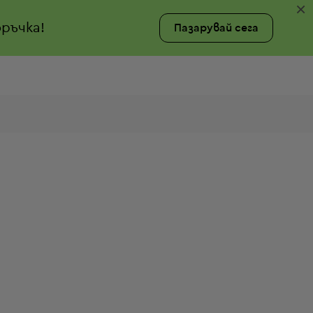
×
ръчка!
Пазарувай сега