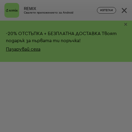
×
REMIX
ИЗТЕГЛИ
Свалете приложението за Android
×
-
20%
ОТСТЪПКА + БЕЗПЛАТНА ДОСТАВКА
Твоят
подарък за първата ти поръчка!
Пазарувай сега