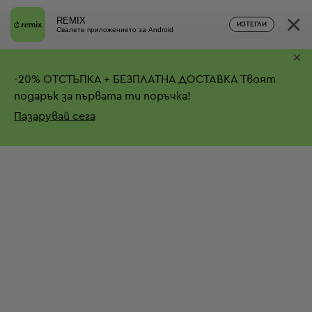
×
REMIX
ИЗТЕГЛИ
Свалете приложението за Android
×
-
20%
ОТСТЪПКА + БЕЗПЛАТНА ДОСТАВКА
Твоят
подарък за първата ти поръчка!
Пазарувай сега