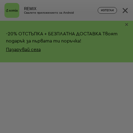
×
REMIX
ИЗТЕГЛИ
Свалете приложението за Android
×
-
20%
ОТСТЪПКА + БЕЗПЛАТНА ДОСТАВКА
Твоят
подарък за първата ти поръчка!
Пазарувай сега