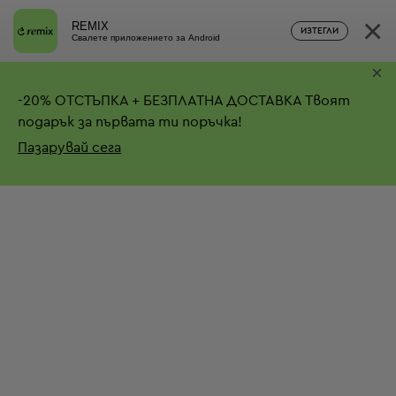
×
REMIX
ИЗТЕГЛИ
Свалете приложението за Android
×
-
20%
ОТСТЪПКА + БЕЗПЛАТНА ДОСТАВКА
Твоят
подарък за първата ти поръчка!
Пазарувай сега