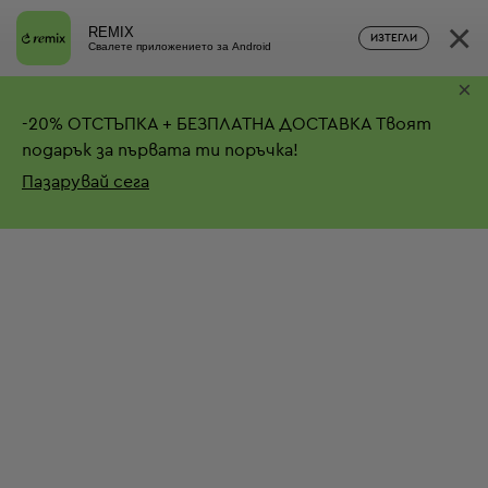
×
REMIX
ИЗТЕГЛИ
Свалете приложението за Android
×
-
20%
ОТСТЪПКА + БЕЗПЛАТНА ДОСТАВКА
Твоят
подарък за първата ти поръчка!
Пазарувай сега