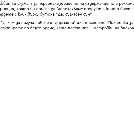
квитки служат за персонализирането на съдържанието и реклами
мация, която ни помага да Ви показваме продукти, които бихте х
рдете с клик върху бутона “Да, съгласен съм“.
 "Искам да получа повече информация" или посетете "Политика з
дактирате по всяко време, като посетите "Настройки на бискви