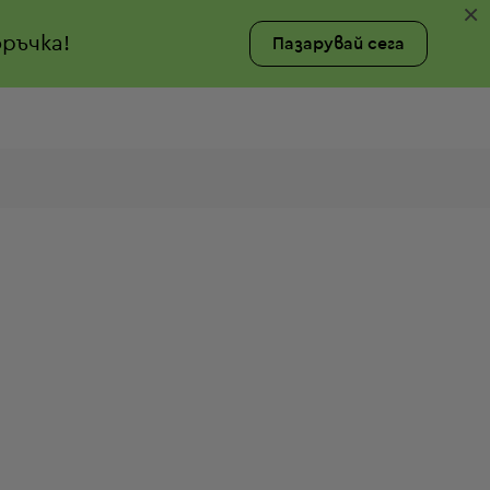
×
ръчка!
Пазарувай сега