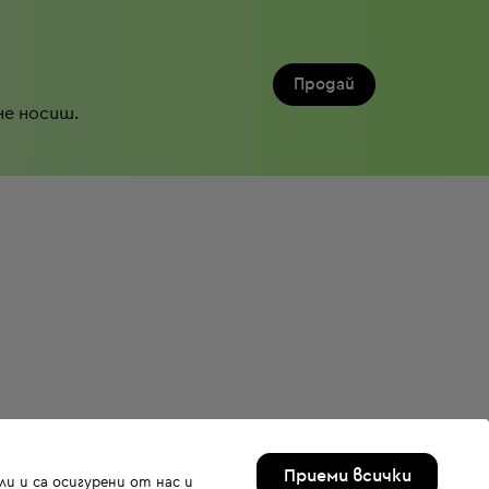
Продай
не носиш.
Приеми всички
и и са осигурени от нас и