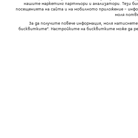
нашите маркетинг партньори и анализатори. Тези бис
посещенията на сайта и на мобилното приложение - инфор
моля потвъ
За да получите повече информация, моля натиснете
бисквитките". Настройките на бисквитките може да ре