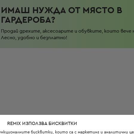
ИМАШ НУЖДА ОТ МЯСТО В
ГАРДЕРОБА?
Продай дрехите, аксесоарите и обувките, които вече 
Лесно, удобно и безплатно!
REMIX ИЗПОЛЗВА БИСКВИТКИ
функционалните бисквитки, които са с маркетинг и аналитични цел