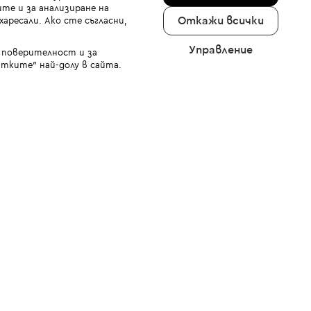
те и за анализиране на
Откажи всички
аресали. Ако сте съгласни,
Управление
а поверителност и за
тките" най-долу в сайта.