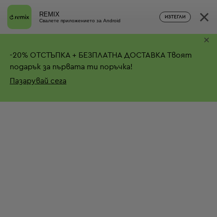
×
REMIX
ИЗТЕГЛИ
Свалете приложението за Android
×
-
20%
ОТСТЪПКА + БЕЗПЛАТНА ДОСТАВКА
Твоят
подарък за първата ти поръчка!
Пазарувай сега