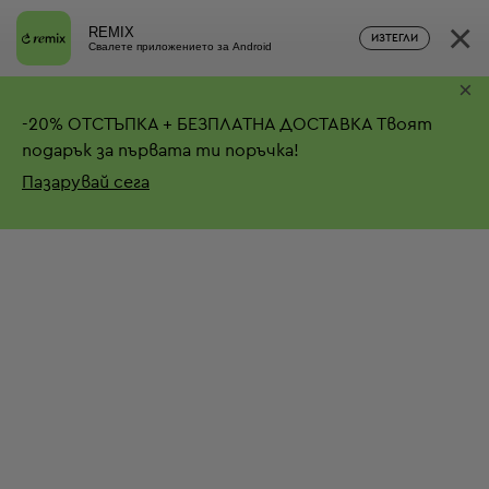
×
REMIX
ИЗТЕГЛИ
Свалете приложението за Android
×
-
20%
ОТСТЪПКА + БЕЗПЛАТНА ДОСТАВКА
Твоят
подарък за първата ти поръчка!
Пазарувай сега