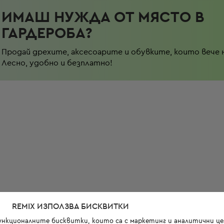
ИМАШ НУЖДА ОТ МЯСТО В
ГАРДЕРОБА?
Продай дрехите, аксесоарите и обувките, които вече 
Лесно, удобно и безплатно!
REMIX ИЗПОЛЗВА БИСКВИТКИ
функционалните бисквитки, които са с маркетинг и аналитични цел