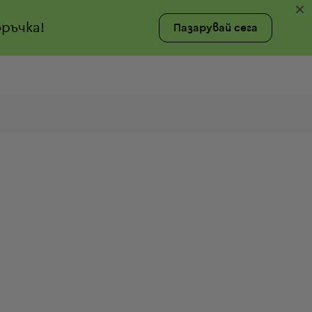
×
ръчка!
Пазарувай сега