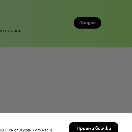
Продай
не носиш.
Приеми всички
и и са осигурени от нас и