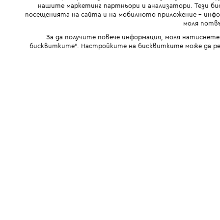
нашите маркетинг партньори и анализатори. Тези бис
посещенията на сайта и на мобилното приложение - инфор
моля потвъ
За да получите повече информация, моля натиснете
бисквитките". Настройките на бисквитките може да ре