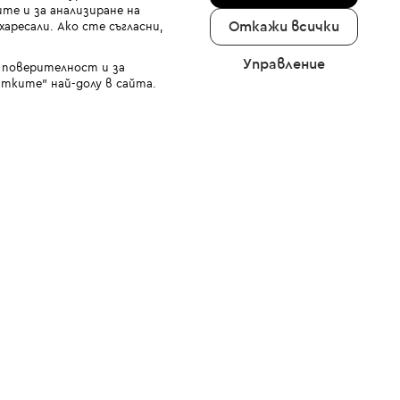
те и за анализиране на
Откажи всички
аресали. Ако сте съгласни,
Управление
а поверителност и за
тките" най-долу в сайта.