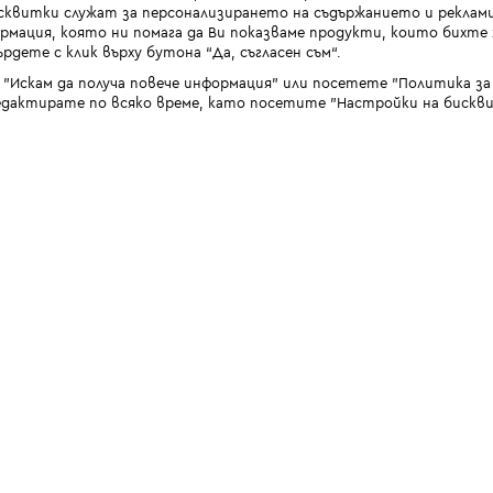
квитки служат за персонализирането на съдържанието и реклами
мация, която ни помага да Ви показваме продукти, които бихте х
рдете с клик върху бутона “Да, съгласен съм“.
 "Искам да получа повече информация" или посетете "Политика з
дактирате по всяко време, като посетите "Настройки на бискви