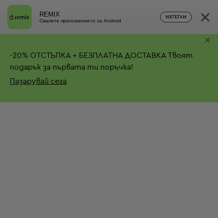
×
REMIX
ИЗТЕГЛИ
Свалете приложението за Android
×
-
20%
ОТСТЪПКА + БЕЗПЛАТНА ДОСТАВКА
Твоят
подарък за първата ти поръчка!
Пазарувай сега