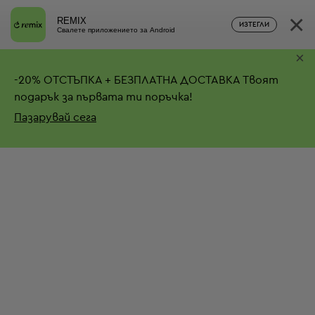
×
REMIX
ИЗТЕГЛИ
Свалете приложението за Android
×
-
20%
ОТСТЪПКА + БЕЗПЛАТНА ДОСТАВКА
Твоят
подарък за първата ти поръчка!
Пазарувай сега