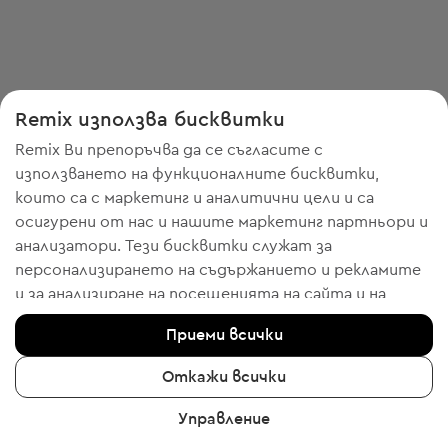
Remix използва бисквитки
Remix Ви препоръчва да се съгласите с
използването на функционалните бисквитки,
които са с маркетинг и аналитични цели и са
осигурени от нас и нашите маркетинг партньори и
анализатори. Тези бисквитки служат за
персонализирането на съдържанието и рекламите
и за анализиране на посещенията на сайта и на
мобилното приложение - информация, която ни
Приеми всички
помага да Ви показваме продукти, които бихте
харесали. Ако сте съгласни, моля потвърдете с
Откажи всички
клик върху бутона “Да, съгласен съм“.
Управление
За да получите повече информация, моля