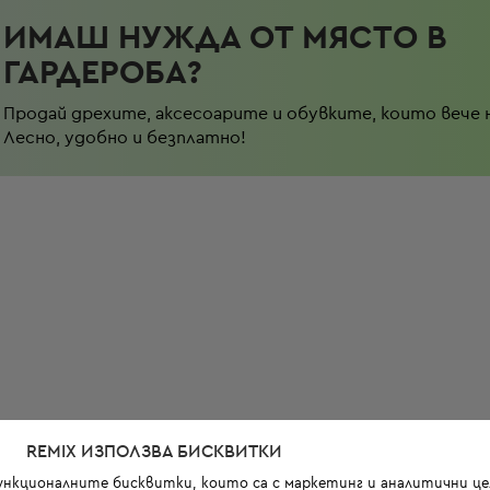
ИМАШ НУЖДА ОТ МЯСТО В
ГАРДЕРОБА?
Продай дрехите, аксесоарите и обувките, които вече 
Лесно, удобно и безплатно!
REMIX ИЗПОЛЗВА БИСКВИТКИ
функционалните бисквитки, които са с маркетинг и аналитични цел