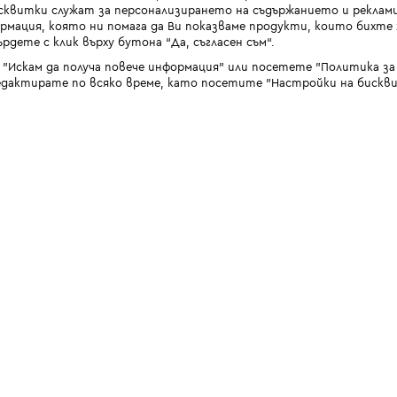
квитки служат за персонализирането на съдържанието и реклами
мация, която ни помага да Ви показваме продукти, които бихте х
рдете с клик върху бутона “Да, съгласен съм“.
 "Искам да получа повече информация" или посетете "Политика з
дактирате по всяко време, като посетите "Настройки на бискви