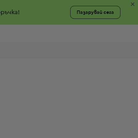
×
ръчка!
Пазарувай сега