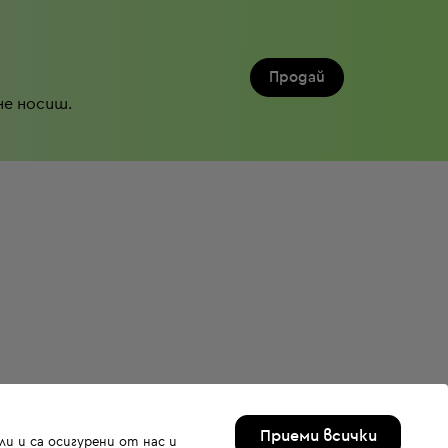
Продай
не носиш.
Приеми всички
и и са осигурени от нас и