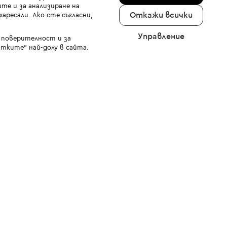
те и за анализиране на
Откажи всички
аресали. Ако сте съгласни,
Управление
а поверителност и за
тките" най-долу в сайта.