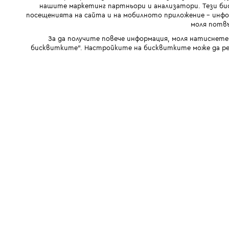
нашите маркетинг партньори и анализатори. Тези бис
посещенията на сайта и на мобилното приложение - инфор
моля потвъ
За да получите повече информация, моля натиснете
бисквитките". Настройките на бисквитките може да ре