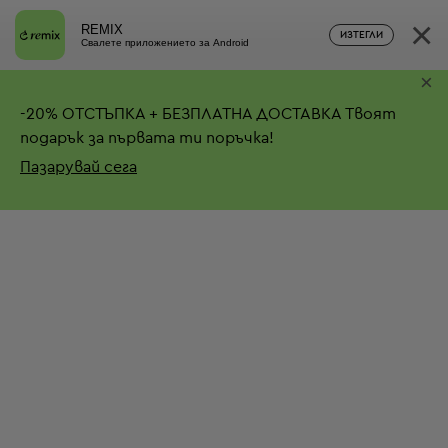
×
REMIX
ИЗТЕГЛИ
Свалете приложението за Android
×
-
20%
ОТСТЪПКА + БЕЗПЛАТНА ДОСТАВКА
Твоят
подарък за първата ти поръчка!
Пазарувай сега