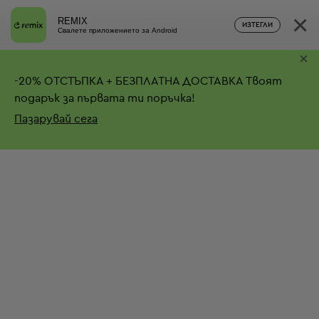
×
REMIX
ИЗТЕГЛИ
Свалете приложението за Android
×
-
20%
ОТСТЪПКА + БЕЗПЛАТНА ДОСТАВКА
Твоят
подарък за първата ти поръчка!
Пазарувай сега