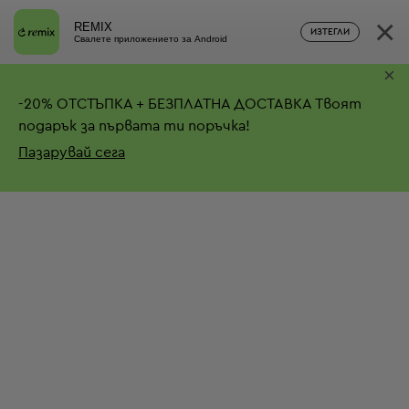
×
REMIX
ИЗТЕГЛИ
Свалете приложението за Android
×
-
20%
ОТСТЪПКА + БЕЗПЛАТНА ДОСТАВКА
Твоят
подарък за първата ти поръчка!
Пазарувай сега