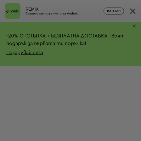
×
REMIX
ИЗТЕГЛИ
Свалете приложението за Android
×
-
20%
ОТСТЪПКА + БЕЗПЛАТНА ДОСТАВКА
Твоят
подарък за първата ти поръчка!
Пазарувай сега