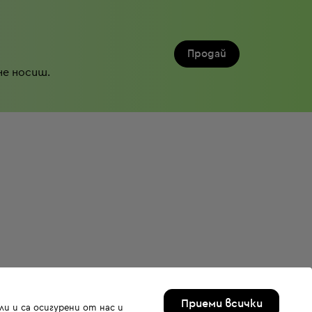
Продай
не носиш.
Приеми всички
и и са осигурени от нас и