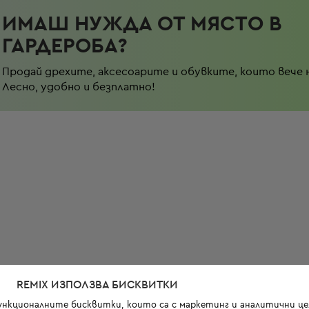
ИМАШ НУЖДА ОТ МЯСТО В
ГАРДЕРОБА?
Продай дрехите, аксесоарите и обувките, които вече 
Лесно, удобно и безплатно!
REMIX ИЗПОЛЗВА БИСКВИТКИ
функционалните бисквитки, които са с маркетинг и аналитични цел