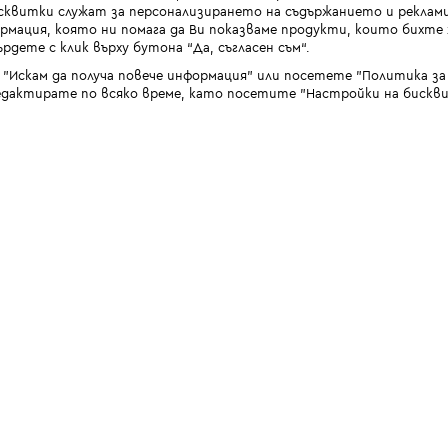
квитки служат за персонализирането на съдържанието и реклами
мация, която ни помага да Ви показваме продукти, които бихте х
рдете с клик върху бутона “Да, съгласен съм“.
 "Искам да получа повече информация" или посетете "Политика з
дактирате по всяко време, като посетите "Настройки на бискви