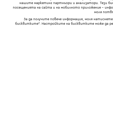
нашите маркетинг партньори и анализатори. Тези бис
посещенията на сайта и на мобилното приложение - инфор
моля потвъ
За да получите повече информация, моля натиснете
бисквитките". Настройките на бисквитките може да ре