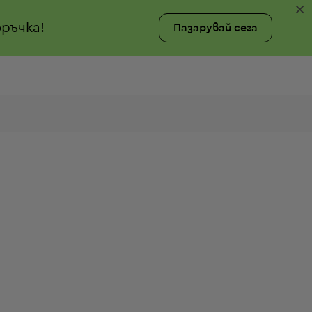
×
ръчка!
Пазарувай сега