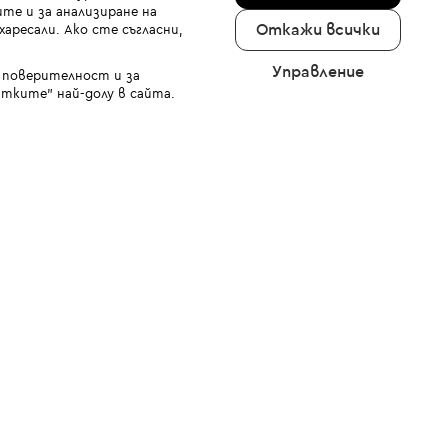
те и за анализиране на
Откажи всички
аресали. Ако сте съгласни,
Управление
а поверителност и за
тките" най-долу в сайта.