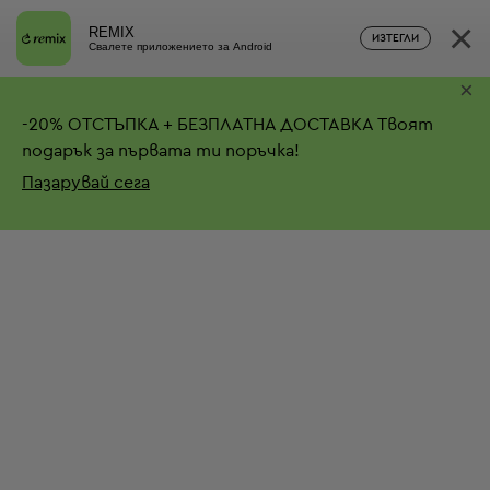
×
REMIX
ИЗТЕГЛИ
Свалете приложението за Android
×
-
20%
ОТСТЪПКА + БЕЗПЛАТНА ДОСТАВКА
Твоят
подарък за първата ти поръчка!
Пазарувай сега