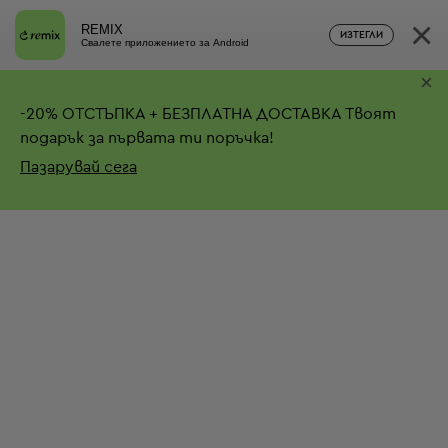
×
REMIX
ИЗТЕГЛИ
Свалете приложението за Android
×
-
20%
ОТСТЪПКА + БЕЗПЛАТНА ДОСТАВКА
Твоят
подарък за първата ти поръчка!
Пазарувай сега