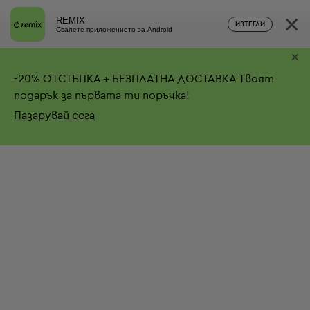
×
REMIX
ИЗТЕГЛИ
Свалете приложението за Android
×
-
20%
ОТСТЪПКА + БЕЗПЛАТНА ДОСТАВКА
Твоят
подарък за първата ти поръчка!
Пазарувай сега