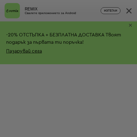
×
REMIX
ИЗТЕГЛИ
Свалете приложението за Android
×
-
20%
ОТСТЪПКА + БЕЗПЛАТНА ДОСТАВКА
Твоят
подарък за първата ти поръчка!
Пазарувай сега