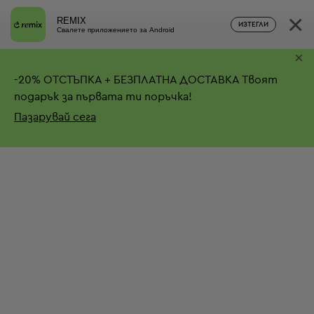
×
REMIX
ИЗТЕГЛИ
Свалете приложението за Android
×
-
20%
ОТСТЪПКА + БЕЗПЛАТНА ДОСТАВКА
Твоят
подарък за първата ти поръчка!
Пазарувай сега