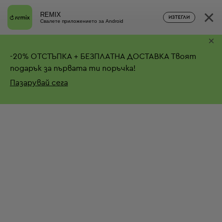
×
REMIX
ИЗТЕГЛИ
Свалете приложението за Android
×
-
20%
ОТСТЪПКА + БЕЗПЛАТНА ДОСТАВКА
Твоят
подарък за първата ти поръчка!
Пазарувай сега