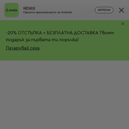
×
REMIX
ИЗТЕГЛИ
Свалете приложението за Android
×
-
20%
ОТСТЪПКА + БЕЗПЛАТНА ДОСТАВКА
Твоят
подарък за първата ти поръчка!
Пазарувай сега