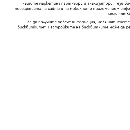
нашите маркетинг партньори и анализатори. Тези бис
посещенията на сайта и на мобилното приложение - инфор
моля потвъ
За да получите повече информация, моля натиснете
бисквитките". Настройките на бисквитките може да ре