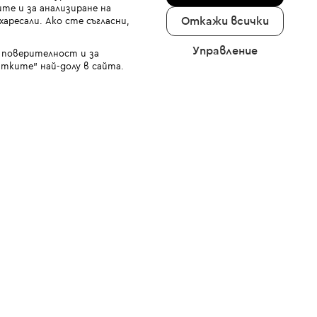
те и за анализиране на
Откажи всички
аресали. Ако сте съгласни,
Управление
а поверителност и за
тките" най-долу в сайта.