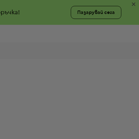
×
ръчка!
Пазарувай сега