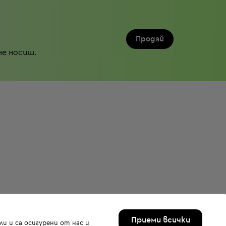
Продай
не носиш.
Приеми всички
и и са осигурени от нас и