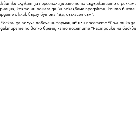
квитки служат за персонализирането на съдържанието и реклами
мация, която ни помага да Ви показваме продукти, които бихте х
рдете с клик върху бутона “Да, съгласен съм“.
 "Искам да получа повече информация" или посетете "Политика з
дактирате по всяко време, като посетите "Настройки на бискви