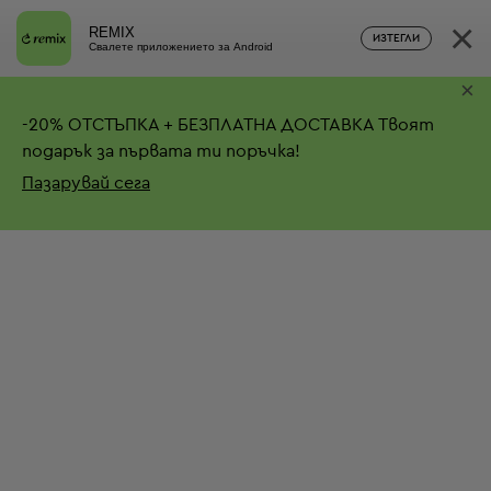
×
REMIX
ИЗТЕГЛИ
Свалете приложението за Android
×
-
20%
ОТСТЪПКА + БЕЗПЛАТНА ДОСТАВКА
Твоят
подарък за първата ти поръчка!
Пазарувай сега