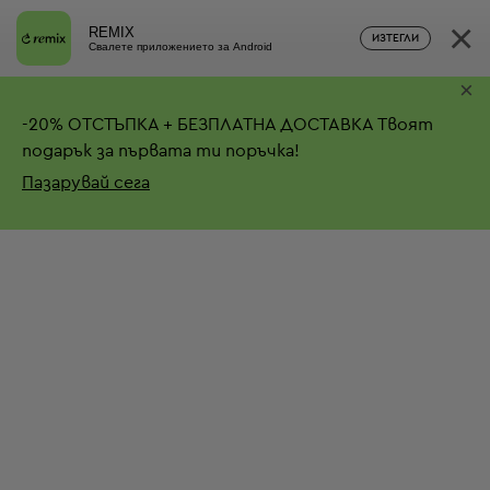
×
REMIX
ИЗТЕГЛИ
Свалете приложението за Android
×
-
20%
ОТСТЪПКА + БЕЗПЛАТНА ДОСТАВКА
Твоят
подарък за първата ти поръчка!
Пазарувай сега