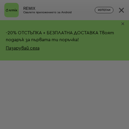
×
REMIX
ИЗТЕГЛИ
Свалете приложението за Android
×
-
20%
ОТСТЪПКА + БЕЗПЛАТНА ДОСТАВКА
Твоят
подарък за първата ти поръчка!
Пазарувай сега