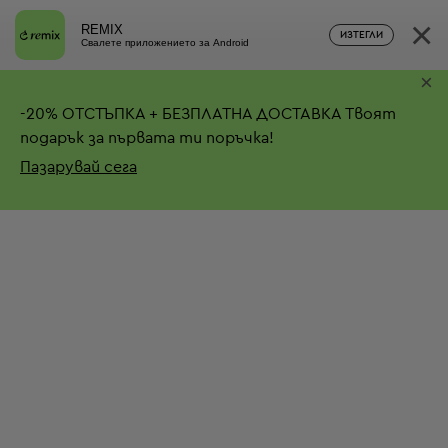
×
REMIX
ИЗТЕГЛИ
Свалете приложението за Android
×
-
20%
ОТСТЪПКА + БЕЗПЛАТНА ДОСТАВКА
Твоят
подарък за първата ти поръчка!
Пазарувай сега