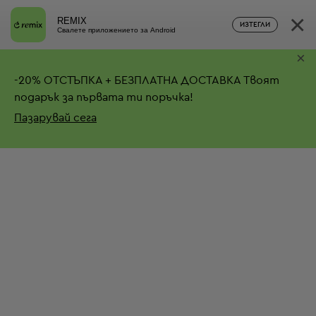
×
REMIX
ИЗТЕГЛИ
Свалете приложението за Android
×
-
20%
ОТСТЪПКА + БЕЗПЛАТНА ДОСТАВКА
Твоят
подарък за първата ти поръчка!
Пазарувай сега