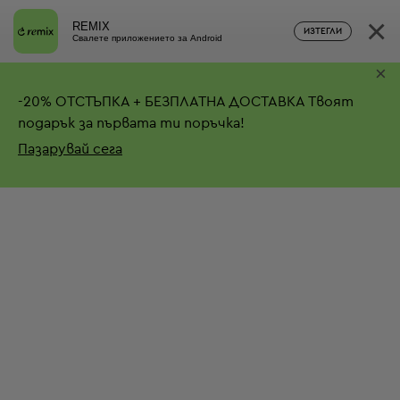
×
REMIX
ИЗТЕГЛИ
Свалете приложението за Android
×
-
20%
ОТСТЪПКА + БЕЗПЛАТНА ДОСТАВКА
Твоят
подарък за първата ти поръчка!
Пазарувай сега