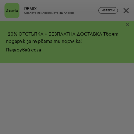
×
REMIX
ИЗТЕГЛИ
Свалете приложението за Android
×
-
20%
ОТСТЪПКА + БЕЗПЛАТНА ДОСТАВКА
Твоят
подарък за първата ти поръчка!
Пазарувай сега