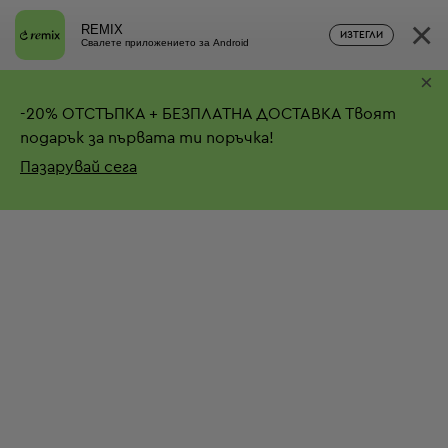
×
REMIX
ИЗТЕГЛИ
Свалете приложението за Android
×
-
20%
ОТСТЪПКА + БЕЗПЛАТНА ДОСТАВКА
Твоят
подарък за първата ти поръчка!
Пазарувай сега