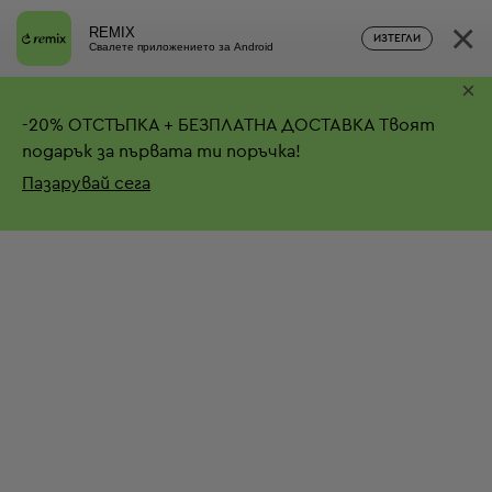
×
REMIX
ИЗТЕГЛИ
Свалете приложението за Android
×
-
20%
ОТСТЪПКА + БЕЗПЛАТНА ДОСТАВКА
Твоят
подарък за първата ти поръчка!
Пазарувай сега