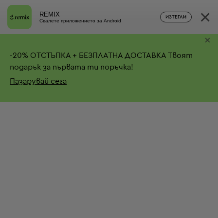
×
REMIX
ИЗТЕГЛИ
Свалете приложението за Android
×
-
20%
ОТСТЪПКА + БЕЗПЛАТНА ДОСТАВКА
Твоят
подарък за първата ти поръчка!
Пазарувай сега