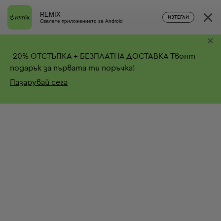
×
REMIX
ИЗТЕГЛИ
Свалете приложението за Android
×
-
20%
ОТСТЪПКА + БЕЗПЛАТНА ДОСТАВКА
Твоят
подарък за първата ти поръчка!
Пазарувай сега