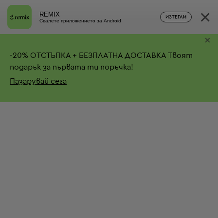
×
REMIX
ИЗТЕГЛИ
Свалете приложението за Android
×
-
20%
ОТСТЪПКА + БЕЗПЛАТНА ДОСТАВКА
Твоят
подарък за първата ти поръчка!
Пазарувай сега