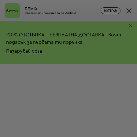
×
REMIX
ИЗТЕГЛИ
Свалете приложението за Android
×
-
20%
ОТСТЪПКА + БЕЗПЛАТНА ДОСТАВКА
Твоят
подарък за първата ти поръчка!
Пазарувай сега