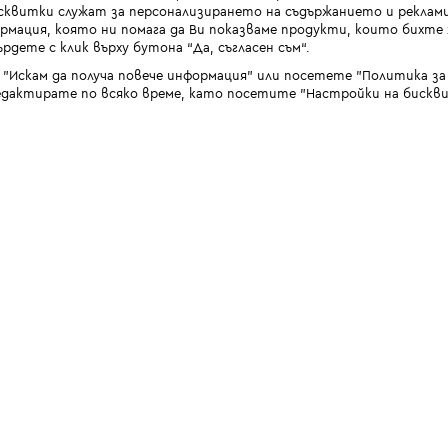
квитки служат за персонализирането на съдържанието и реклами
мация, която ни помага да Ви показваме продукти, които бихте х
рдете с клик върху бутона “Да, съгласен съм“.
 "Искам да получа повече информация" или посетете "Политика з
дактирате по всяко време, като посетите "Настройки на бискви