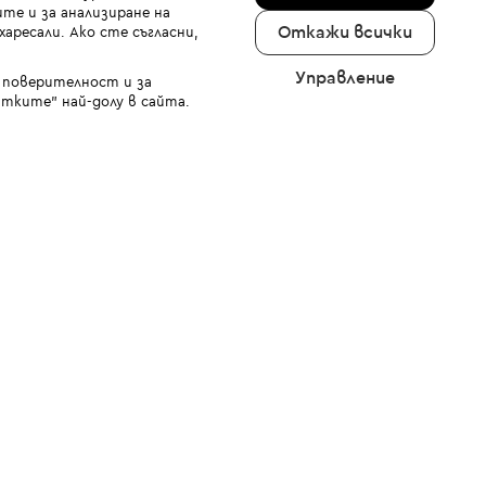
те и за анализиране на
Откажи всички
аресали. Ако сте съгласни,
Управление
а поверителност и за
тките" най-долу в сайта.