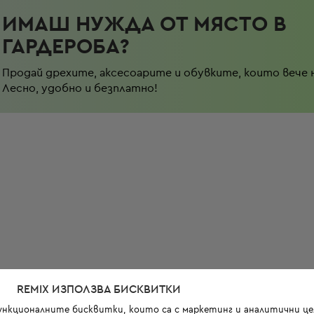
ИМАШ НУЖДА ОТ МЯСТО В
ГАРДЕРОБА?
Продай дрехите, аксесоарите и обувките, които вече 
Лесно, удобно и безплатно!
REMIX ИЗПОЛЗВА БИСКВИТКИ
функционалните бисквитки, които са с маркетинг и аналитични цел