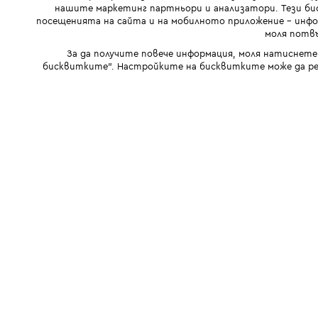
нашите маркетинг партньори и анализатори. Тези бис
посещенията на сайта и на мобилното приложение - инфор
моля потвъ
За да получите повече информация, моля натиснете
бисквитките". Настройките на бисквитките може да ре