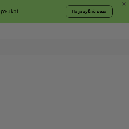
×
ръчка!
Пазарувай сега