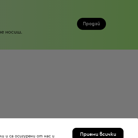
Продай
не носиш.
Приеми всички
и и са осигурени от нас и