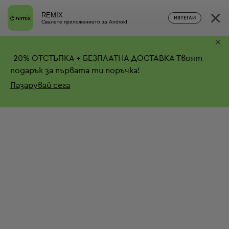
×
REMIX
ИЗТЕГЛИ
Свалете приложението за Android
×
-
20%
ОТСТЪПКА + БЕЗПЛАТНА ДОСТАВКА
Твоят
подарък за първата ти поръчка!
Пазарувай сега