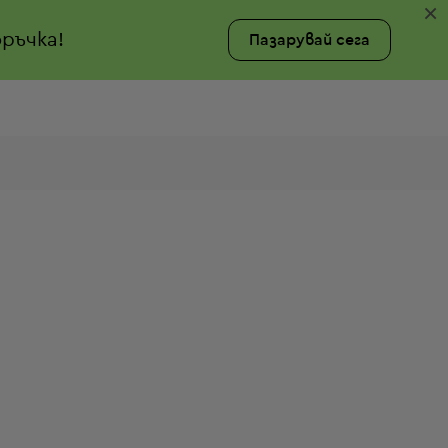
×
ръчка!
Пазарувай сега