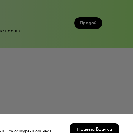
Продай
не носиш.
Приеми всички
и и са осигурени от нас и