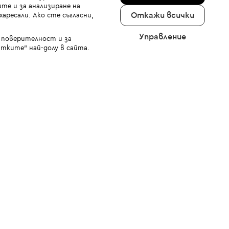
те и за анализиране на
Откажи всички
аресали. Ако сте съгласни,
Управление
а поверителност и за
тките" най-долу в сайта.