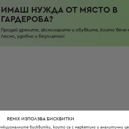
ИМАШ НУЖДА ОТ МЯСТО В
ГАРДЕРОБА?
Продай дрехите, аксесоарите и обувките, които вече 
Лесно, удобно и безплатно!
REMIX ИЗПОЛЗВА БИСКВИТКИ
функционалните бисквитки, които са с маркетинг и аналитични цел