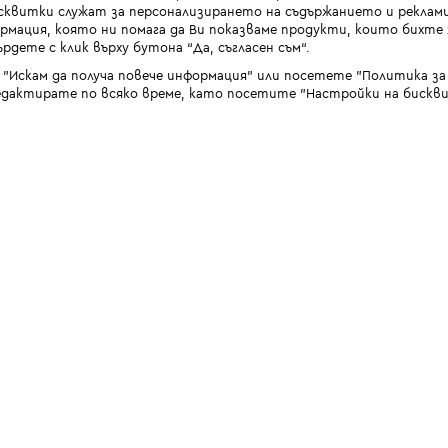
квитки служат за персонализирането на съдържанието и реклами
мация, която ни помага да Ви показваме продукти, които бихте х
рдете с клик върху бутона “Да, съгласен съм“.
 "Искам да получа повече информация" или посетете "Политика з
дактирате по всяко време, като посетите "Настройки на бискви