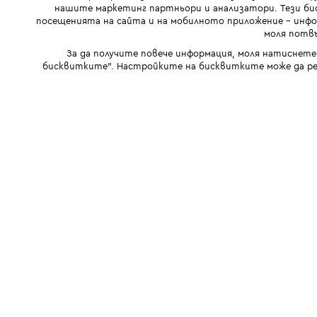
нашите маркетинг партньори и анализатори. Тези бис
посещенията на сайта и на мобилното приложение - инфор
моля потвъ
За да получите повече информация, моля натиснете
бисквитките". Настройките на бисквитките може да ре