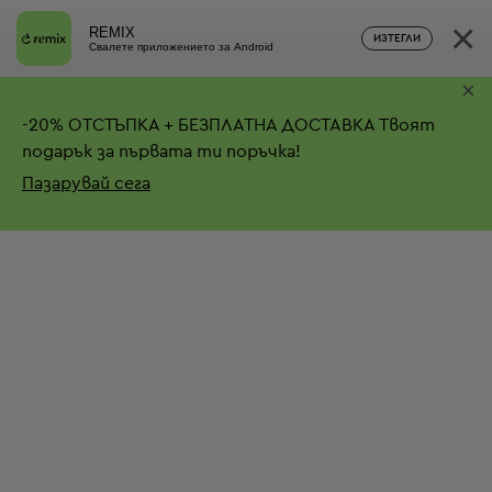
×
REMIX
ИЗТЕГЛИ
Свалете приложението за Android
×
-
20%
ОТСТЪПКА + БЕЗПЛАТНА ДОСТАВКА
Твоят
подарък за първата ти поръчка!
Пазарувай сега