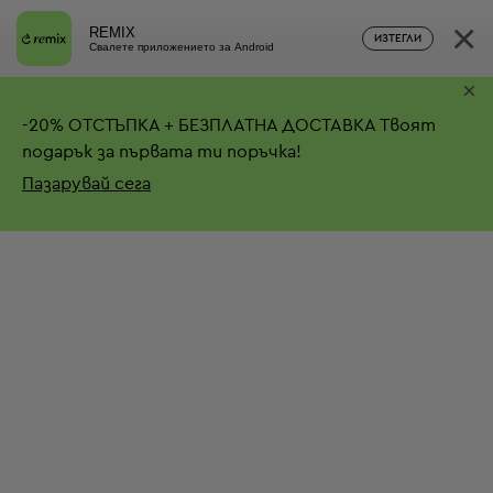
×
REMIX
ИЗТЕГЛИ
Свалете приложението за Android
×
-
20%
ОТСТЪПКА + БЕЗПЛАТНА ДОСТАВКА
Твоят
подарък за първата ти поръчка!
Пазарувай сега