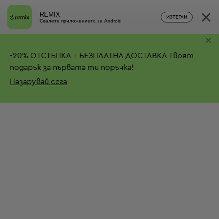
×
REMIX
ИЗТЕГЛИ
Свалете приложението за Android
×
-
20%
ОТСТЪПКА + БЕЗПЛАТНА ДОСТАВКА
Твоят
подарък за първата ти поръчка!
Пазарувай сега