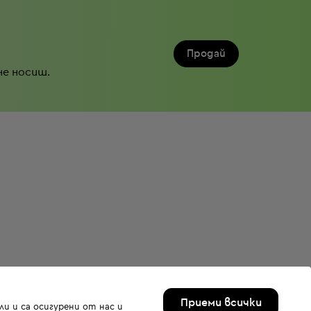
Продай
не носиш.
Приеми всички
и и са осигурени от нас и