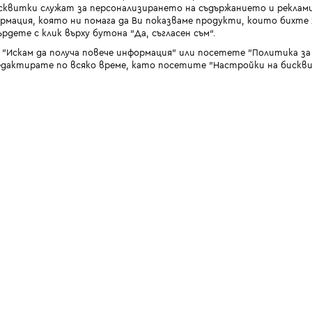
квитки служат за персонализирането на съдържанието и реклами
мация, която ни помага да Ви показваме продукти, които бихте х
рдете с клик върху бутона “Да, съгласен съм“.
 "Искам да получа повече информация" или посетете "Политика з
дактирате по всяко време, като посетите "Настройки на бискви