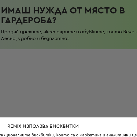
ИМАШ НУЖДА ОТ МЯСТО В
ГАРДЕРОБА?
Продай дрехите, аксесоарите и обувките, които вече 
Лесно, удобно и безплатно!
REMIX ИЗПОЛЗВА БИСКВИТКИ
функционалните бисквитки, които са с маркетинг и аналитични цел