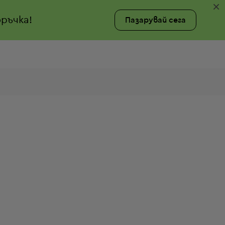
×
ръчка!
Пазарувай сега