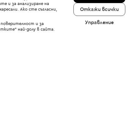
те и за анализиране на
Откажи всички
аресали. Ако сте съгласни,
Управление
а поверителност и за
тките" най-долу в сайта.