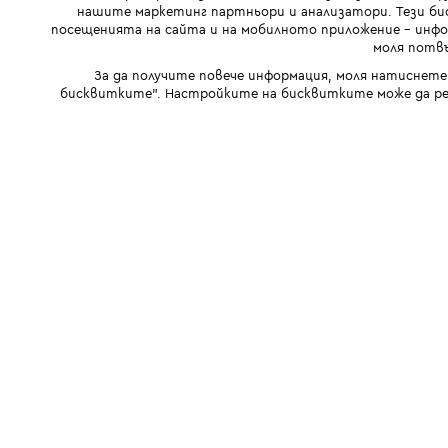
нашите маркетинг партньори и анализатори. Тези бис
посещенията на сайта и на мобилното приложение - инфор
моля потвъ
За да получите повече информация, моля натиснете
бисквитките". Настройките на бисквитките може да ре