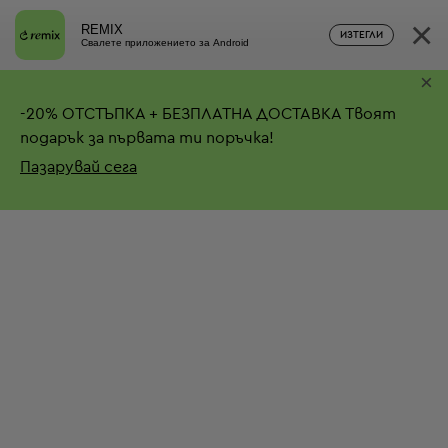
×
REMIX
ИЗТЕГЛИ
Свалете приложението за Android
×
-
20%
ОТСТЪПКА + БЕЗПЛАТНА ДОСТАВКА
Твоят
подарък за първата ти поръчка!
Пазарувай сега