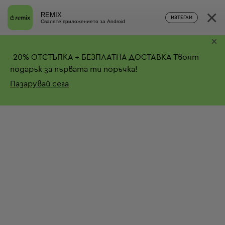
×
REMIX
ИЗТЕГЛИ
Свалете приложението за Android
×
-
20%
ОТСТЪПКА + БЕЗПЛАТНА ДОСТАВКА
Твоят
подарък за първата ти поръчка!
Пазарувай сега