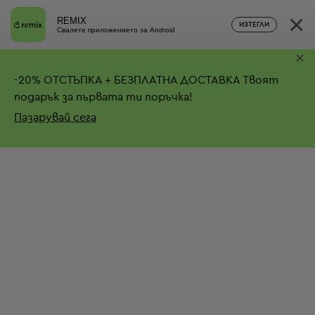
×
REMIX
ИЗТЕГЛИ
Свалете приложението за Android
×
-
20%
ОТСТЪПКА + БЕЗПЛАТНА ДОСТАВКА
Твоят
подарък за първата ти поръчка!
Пазарувай сега