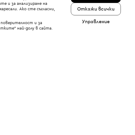
те и за анализиране на
Откажи всички
аресали. Ако сте съгласни,
Управление
а поверителност и за
тките" най-долу в сайта.