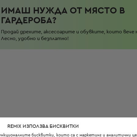
ИМАШ НУЖДА ОТ МЯСТО В
ГАРДЕРОБА?
Продай дрехите, аксесоарите и обувките, които вече 
Лесно, удобно и безплатно!
REMIX ИЗПОЛЗВА БИСКВИТКИ
функционалните бисквитки, които са с маркетинг и аналитични цел