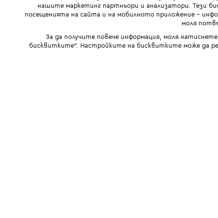
нашите маркетинг партньори и анализатори. Тези бис
посещенията на сайта и на мобилното приложение - инфор
моля потвъ
За да получите повече информация, моля натиснете
бисквитките". Настройките на бисквитките може да ре