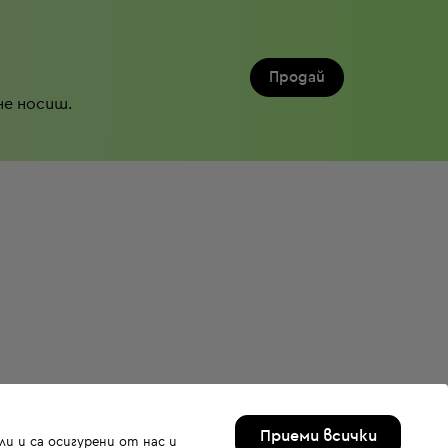
Продай
не носиш.
Приеми всички
и и са осигурени от нас и