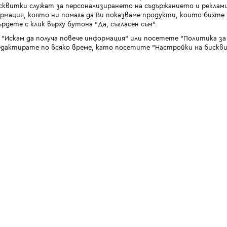
квитки служат за персонализирането на съдържанието и реклами
мация, която ни помага да Ви показваме продукти, които бихте х
рдете с клик върху бутона “Да, съгласен съм“.
 "Искам да получа повече информация" или посетете "Политика з
дактирате по всяко време, като посетите "Настройки на бискви