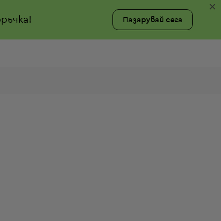
×
ръчка!
Пазарувай сега